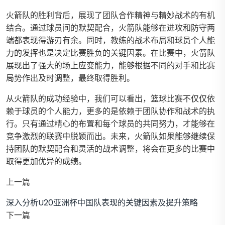
火箭队的胜利背后，展现了团队合作精神与精妙战术的有机
结合。通过球员间的默契配合，火箭队能够在进攻和防守两
端都表现得游刃有余。同时，教练的战术布局和球员个人能
力的发挥也是决定比赛胜负的关键因素。在比赛中，火箭队
展现出了强大的场上应变能力，能够根据不同的对手和比赛
局势作出及时调整，最终取得胜利。
从火箭队的成功经验中，我们可以看出，篮球比赛不仅仅依
赖于球员的个人能力，更多的是依赖于团队协作和战术的执
行。只有通过精心的布置和每个球员的共同努力，才能够在
竞争激烈的联赛中脱颖而出。未来，火箭队如果能够继续保
持团队的默契配合和灵活的战术调整，将会在更多的比赛中
取得更加优异的成绩。
上一篇
深入分析U20亚洲杯中国队表现的关键因素及提升策略
下一篇