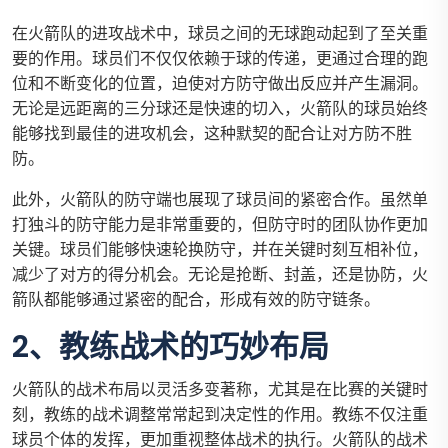
在火箭队的进攻战术中，球员之间的无球跑动起到了至关重
要的作用。球员们不仅仅依赖于球的传递，更通过合理的跑
位和不断变化的位置，迫使对方防守做出反应并产生漏洞。
无论是远距离的三分球还是快速的切入，火箭队的球员始终
能够找到最佳的进攻机会，这种默契的配合让对方防不胜
防。
此外，火箭队的防守端也展现了球员间的紧密合作。虽然单
打独斗的防守能力是非常重要的，但防守时的团队协作更加
关键。球员们能够快速轮换防守，并在关键时刻互相补位，
减少了对方的得分机会。无论是抢断、封盖，还是协防，火
箭队都能够通过紧密的配合，形成有效的防守链条。
2、教练战术的巧妙布局
火箭队的战术布局以灵活多变著称，尤其是在比赛的关键时
刻，教练的战术调整常常起到决定性的作用。教练不仅注重
球员个体的发挥，更加重视整体战术的执行。火箭队的战术