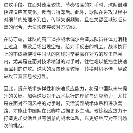
进攻手段。在面对速度较快、节奏较高的对手时，球队很难
快速适应其变化，反而显得滞后。此外，球队在进攻过程中
对细节的处理不到位，传球失误频繁，且在关键区域缺乏有
效的配合，无法快速突破对方防线。
在防守端，球队的高压逼抢战术偶尔会造成队员在体力消耗
上过度，导致后场出现空档，给对手反击的机会。战术执行
上的不成熟使得中国队的防线时常暴露在对方的攻击范围
内，尤其是在面对技术精湛的对手时，往往难以抵挡住快速
而犀利的进攻。球队的反击速度较慢，转换时机不佳，导致
进攻节奏容易被打乱。
因此，提升战术多样性和快速反应能力，将是中国队未来提
升的关键。加强球员对于战术执行的理解与适应能力，尤其
是在面对不同风格的对手时，灵活调整战术体系和进攻套
路，才能让中国队在比赛中占据更多主动。教练组应致力于
打造更加灵活且具有创意的战术体系，以更好地应对不同场
次的挑战。