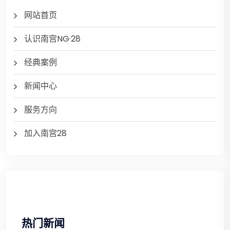
网站首页
认识南宫NG·28
经典案例
新闻中心
服务方向
加入南宫28
热门新闻