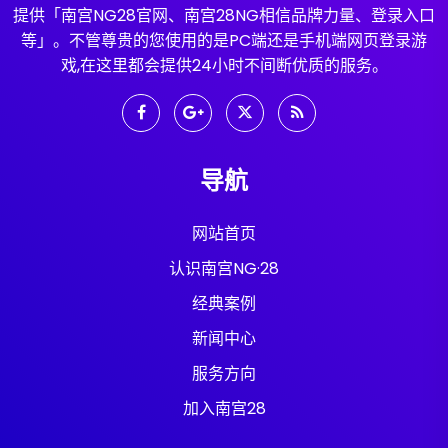
提供「南宫NG28官网、南宫28NG相信品牌力量、登录入口
等」。不管尊贵的您使用的是PC端还是手机端网页登录游
戏,在这里都会提供24小时不间断优质的服务。
导航
网站首页
认识南宫NG·28
经典案例
新闻中心
服务方向
加入南宫28