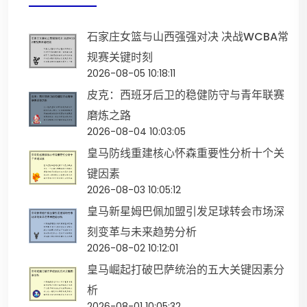
石家庄女篮与山西强强对决 决战WCBA常
规赛关键时刻
2026-08-05 10:18:11
皮克：西班牙后卫的稳健防守与青年联赛
磨炼之路
2026-08-04 10:03:05
皇马防线重建核心怀森重要性分析十个关
键因素
2026-08-03 10:05:12
皇马新星姆巴佩加盟引发足球转会市场深
刻变革与未来趋势分析
2026-08-02 10:12:01
皇马崛起打破巴萨统治的五大关键因素分
析
2026-08-01 10:05:32