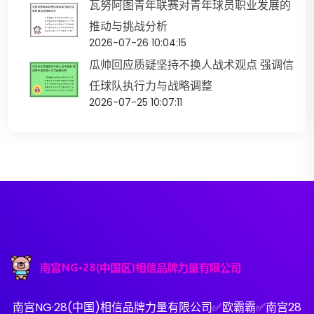
瓦努阿图青年联赛对青年球员职业发展的
推动与挑战分析
2026-07-26 10:04:15
瓜帅回应质疑坚持不换人战术观点 强调信
任球队执行力与战略调整
2026-07-25 10:07:11
南宫NG·28(中国)相信品牌力量有限公司✅欧霸霸✅南宫28