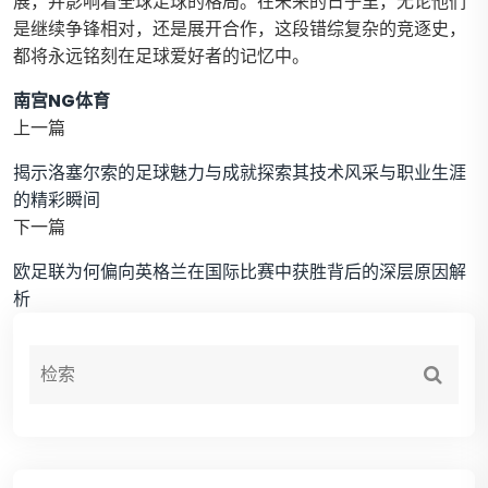
展，并影响着全球足球的格局。在未来的日子里，无论他们
是继续争锋相对，还是展开合作，这段错综复杂的竞逐史，
都将永远铭刻在足球爱好者的记忆中。
南宫NG体育
上一篇
揭示洛塞尔索的足球魅力与成就探索其技术风采与职业生涯
的精彩瞬间
下一篇
欧足联为何偏向英格兰在国际比赛中获胜背后的深层原因解
析