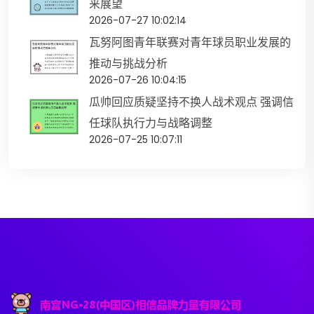
来展望
2026-07-27 10:02:14
瓦努阿图青年联赛对青年球员职业发展的
推动与挑战分析
2026-07-26 10:04:15
瓜帅回应质疑坚持不换人战术观点 强调信
任球队执行力与战略调整
2026-07-25 10:07:11