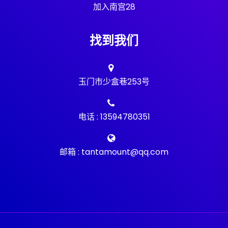
加入南宫28
找到我们
玉门市少盒巷253号
电话 : 13594780351
邮箱 : tantamount@qq.com