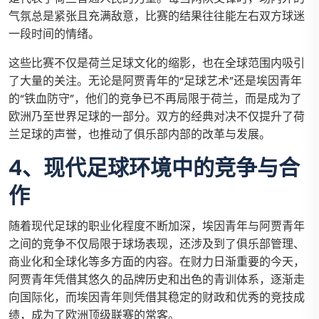
气氛总是紧张且充满敌意，比赛的结果往往能左右双方球迷
一段时间的情绪。
这些比赛不仅是荷兰足球文化的缩影，也在全球范围内吸引
了大量的关注。无论是阿贾青年的“足球艺术”还是埃因青年
的“铁血防守”，他们的竞争已不再局限于荷兰，而是成为了
欧洲乃至世界足球的一部分。双方的经典对决不仅提升了荷
兰足球的声誉，也推动了俱乐部内部的改革与发展。
4、现代足球环境中的竞争与合
作
随着现代足球的职业化程度不断加深，埃因青年与阿贾青年
之间的竞争不仅局限于球场表现，还涉及到了俱乐部管理、
商业化和全球化等多方面的内容。在财力日渐重要的今天，
阿贾青年凭借其悠久的品牌历史和出色的青训体系，逐渐走
向国际化，而埃因青年则凭借其稳定的财政和优秀的竞技成
绩，成为了欧洲顶级联赛的常客。