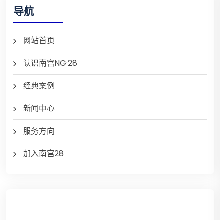
导航
网站首页
认识南宫NG·28
经典案例
新闻中心
服务方向
加入南宫28