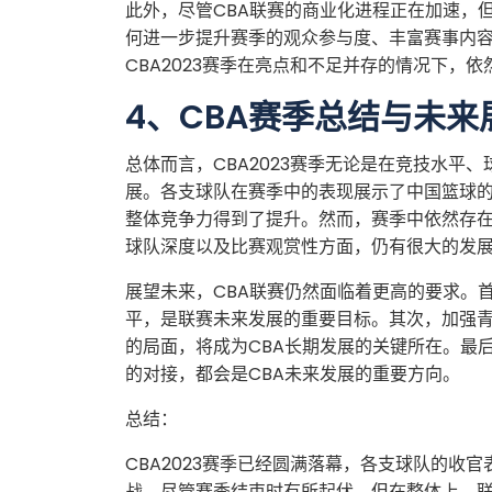
此外，尽管CBA联赛的商业化进程正在加速，
何进一步提升赛季的观众参与度、丰富赛事内
CBA2023赛季在亮点和不足并存的情况下，
4、CBA赛季总结与未来
总体而言，CBA2023赛季无论是在竞技水平
展。各支球队在赛季中的表现展示了中国篮球的
整体竞争力得到了提升。然而，赛季中依然存
球队深度以及比赛观赏性方面，仍有很大的发
展望未来，CBA联赛仍然面临着更高的要求。
平，是联赛未来发展的重要目标。其次，加强
的局面，将成为CBA长期发展的关键所在。最
的对接，都会是CBA未来发展的重要方向。
总结：
CBA2023赛季已经圆满落幕，各支球队的收
战。尽管赛季结束时有所起伏，但在整体上，