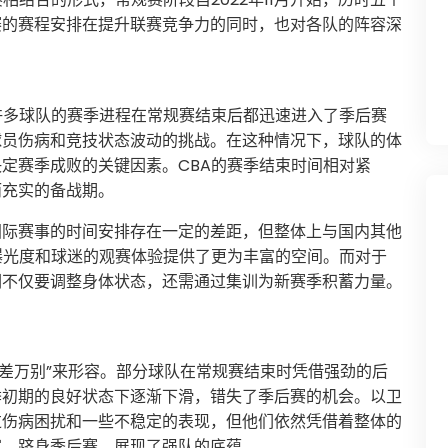
规赛的赛程安排在提升联赛竞争力的同时，也对各队的阵容深
许多球队的赛季进程在常规赛结束后都迅速进入了季后赛
球员伤病和竞技状态波动的挑战。在这种情况下，球队的体
定赛季成败的关键因素。CBA的赛季结束时间相对紧
而充实的备战期。
国际赛事的时间安排存在一定的差距，但整体上与国内其他
曝光度和球迷的观赛体验提供了更为丰富的空间。而对于
们不仅要调整身体状态，还需通过集训为新赛季积蓄力量。
“千差万别”来形容。部分球队在常规赛结束时凭借强劲的后
季初期的良好状态下逐渐下滑，错失了季后赛的机会。以卫
过伤病困扰和一些不稳定的表现，但他们依然凭借着整体的
官，跻身季后赛，展现了强队的底蕴。