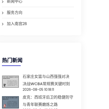
新闻中心
服务方向
加入南宫28
热门新闻
石家庄女篮与山西强强对决
决战WCBA常规赛关键时刻
2026-08-05 10:18:11
皮克：西班牙后卫的稳健防守
与青年联赛磨炼之路