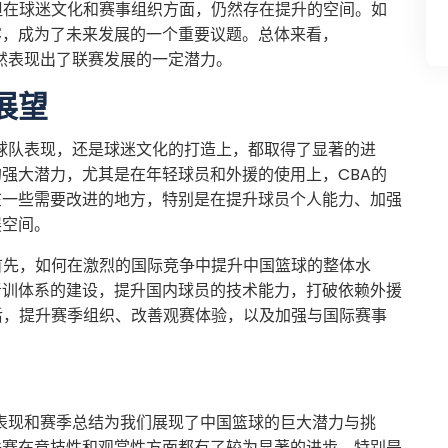
但在球迷文化和赛事组织方面，仍然存在提升的空间。如
容，成为了未来发展的一个重要议题。总体来看，
依然表现出了联赛发展的一定潜力。
展望
、球队表现，还是球迷文化的打造上，都取得了显著的进
强大潜力，尤其是在年轻球员和外援的使用上，CBA的
在一些需要改进的地方，特别是在提升球员个人能力、加强
展空间。
首先，如何在激烈的国际竞争中提升中国篮球的整体水
青训体系的建设，提升国内球员的技术能力，打破依赖外援
后，提升赛季组织、改善观赛体验，以及加强与国际赛事
官表现和赛季总结为我们展现了中国篮球的巨大潜力与挑
联赛在竞技性和观赏性方面都有了较为显著的进步。特别是