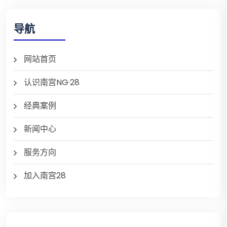
导航
网站首页
认识南宫NG·28
经典案例
新闻中心
服务方向
加入南宫28