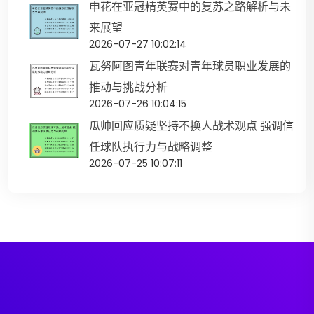
申花在亚冠精英赛中的复苏之路解析与未
来展望
2026-07-27 10:02:14
瓦努阿图青年联赛对青年球员职业发展的
推动与挑战分析
2026-07-26 10:04:15
瓜帅回应质疑坚持不换人战术观点 强调信
任球队执行力与战略调整
2026-07-25 10:07:11