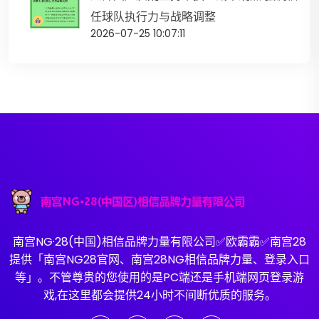
任球队执行力与战略调整
2026-07-25 10:07:11
南宫NG·28(中国)相信品牌力量有限公司✅欧霸霸✅南宫28
提供「南宫NG28官网、南宫28NG相信品牌力量、登录入口
等」。不管尊贵的您使用的是PC端还是手机端网页登录游
戏,在这里都会提供24小时不间断优质的服务。