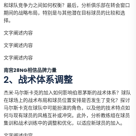
和球队竞争力之间如何权衡？最后，分析俱乐部在转会窗口
期间的战略布局，特别是与其他潜在目标球员的比较和选
择。
文字阐述内容
文字阐述内容
文字阐述内容
南宫28NG相信品牌力量
2、战术体系调整
杰米·马尔斯卡克的加入如何影响伯恩茅斯的战术体系？球队
在球场上的战术布局和球员位置安排是否发生了变化？探讨
马尔斯卡克在球队中可能扮演的角色，以及他的技术特点如
何与现有球员的风格互补或冲突。此外，分析教练组在球员
集训和战术训练中的调整和优化，以适应新球员的加入。
文字阐述内容