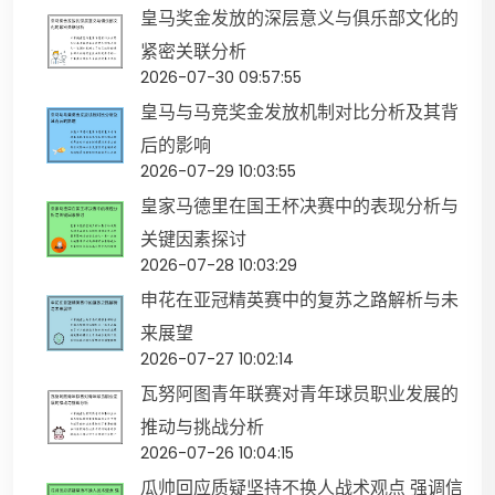
皇马奖金发放的深层意义与俱乐部文化的
紧密关联分析
2026-07-30 09:57:55
皇马与马竞奖金发放机制对比分析及其背
后的影响
2026-07-29 10:03:55
皇家马德里在国王杯决赛中的表现分析与
关键因素探讨
2026-07-28 10:03:29
申花在亚冠精英赛中的复苏之路解析与未
来展望
2026-07-27 10:02:14
瓦努阿图青年联赛对青年球员职业发展的
推动与挑战分析
2026-07-26 10:04:15
瓜帅回应质疑坚持不换人战术观点 强调信