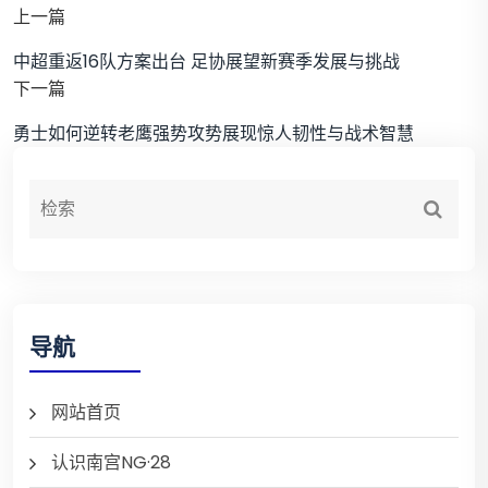
上一篇
中超重返16队方案出台 足协展望新赛季发展与挑战
下一篇
勇士如何逆转老鹰强势攻势展现惊人韧性与战术智慧
导航
网站首页
认识南宫NG·28