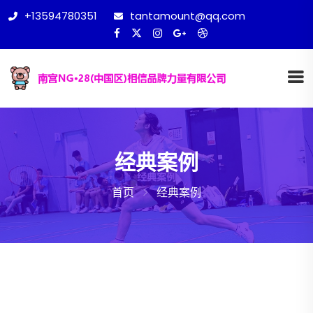
+13594780351
tantamount@qq.com
经典案例
首页
经典案例