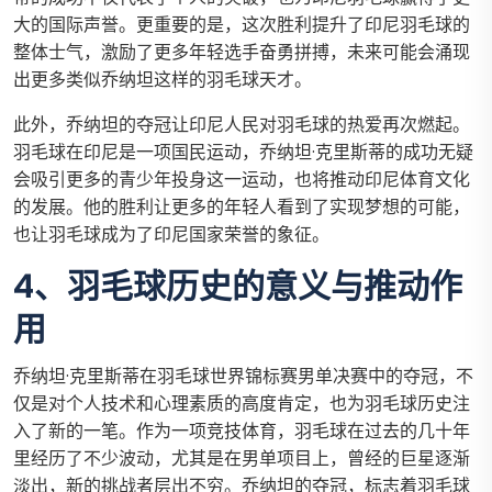
大的国际声誉。更重要的是，这次胜利提升了印尼羽毛球的
整体士气，激励了更多年轻选手奋勇拼搏，未来可能会涌现
出更多类似乔纳坦这样的羽毛球天才。
此外，乔纳坦的夺冠让印尼人民对羽毛球的热爱再次燃起。
羽毛球在印尼是一项国民运动，乔纳坦·克里斯蒂的成功无疑
会吸引更多的青少年投身这一运动，也将推动印尼体育文化
的发展。他的胜利让更多的年轻人看到了实现梦想的可能，
也让羽毛球成为了印尼国家荣誉的象征。
4、羽毛球历史的意义与推动作
用
乔纳坦·克里斯蒂在羽毛球世界锦标赛男单决赛中的夺冠，不
仅是对个人技术和心理素质的高度肯定，也为羽毛球历史注
入了新的一笔。作为一项竞技体育，羽毛球在过去的几十年
里经历了不少波动，尤其是在男单项目上，曾经的巨星逐渐
淡出，新的挑战者层出不穷。乔纳坦的夺冠，标志着羽毛球