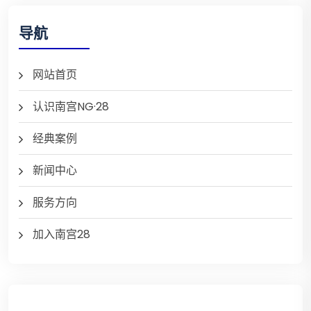
导航
网站首页
认识南宫NG·28
经典案例
新闻中心
服务方向
加入南宫28