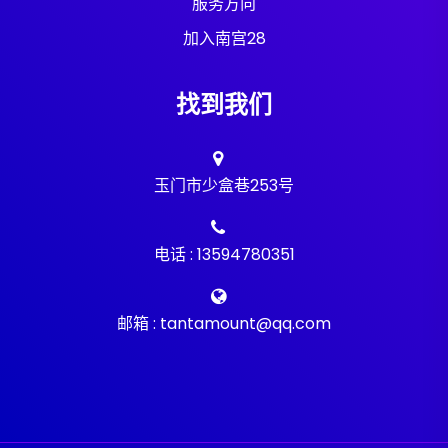
服务方向
加入南宫28
找到我们
玉门市少盒巷253号
电话 : 13594780351
邮箱 : tantamount@qq.com