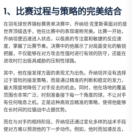
1、比赛过程与策略的完美结合
在羽毛球世界锦标赛男单决赛中，乔纳坦·克里斯蒂面对的是
世界顶级选手，他在比赛中的表现堪称完美。比赛一开始，
乔纳坦便迅速进入状态，以极高的专注度和敏捷的反应速
度，掌握了比赛节奏。决赛中的他展示了对局面变化的敏锐
把握，不仅能够在对方攻击性强时进行有效的防守，还能在
进攻时打出极具威胁的压制性球路。
其中，他在接发球方面的表现尤为出色。乔纳坦并没有选择
过于冒险的接发策略，而是通过精准的判断和稳定的发力，
最大限度地降低了对手反击的机会。同时，他在场地的覆盖
范围也非常广泛，时刻准备接下每一个角度的球，不让对手
有任何喘息之机。正是这种高效且精准的策略，使得他能够
在长时间的拉锯战中占据优势。
而在与对手的相持阶段，乔纳坦还通过变化多样的战术手段
使对方难以预测他的下一步动作。例如，他时而加速反击，