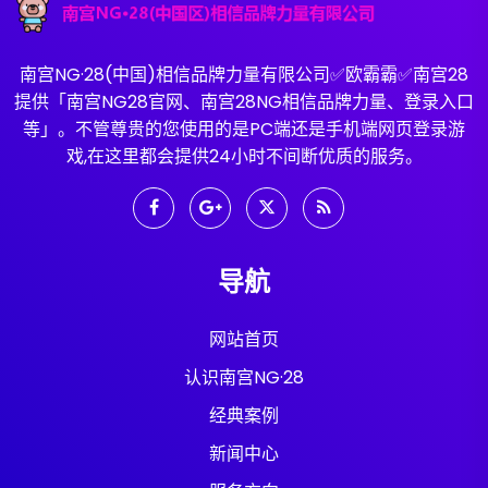
南宫NG·28(中国)相信品牌力量有限公司✅欧霸霸✅南宫28
提供「南宫NG28官网、南宫28NG相信品牌力量、登录入口
等」。不管尊贵的您使用的是PC端还是手机端网页登录游
戏,在这里都会提供24小时不间断优质的服务。
导航
网站首页
认识南宫NG·28
经典案例
新闻中心