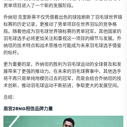
男单项目进入了一个新的发展阶段。
乔纳坦·克里斯蒂不仅凭借着出色的球技刷新了羽毛球世界锦
标赛的历史记录，更推动了男单项目在世界羽坛的竞争格
局。随着他成为羽毛球世界锦标赛的男单冠军，其他国家的
羽毛球选手必将更加关注和重视这一项目的细节与发展。乔
纳坦的技术特点和战术思维也可能成为未来羽毛球选手借鉴
的标杆。
更为重要的是，乔纳坦的胜利为羽毛球运动的全球普及和发
展带来了更强的推动力。在未来的羽毛球赛事中，其他选手
将不再只是单纯地模仿过去的冠军，而是会结合乔纳坦的技
术创新，推动羽毛球运动不断前进，争取更大的发展空间。
总结：
南宫28NG相信品牌力量