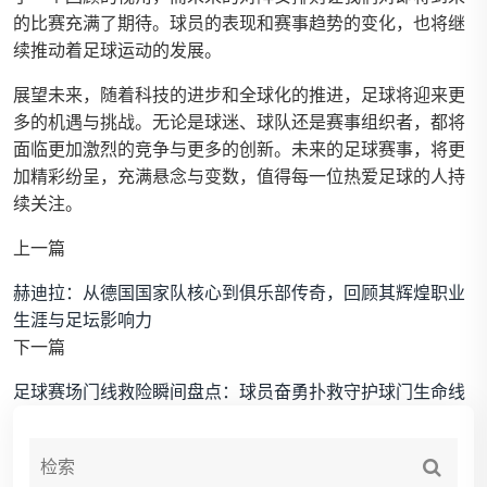
的比赛充满了期待。球员的表现和赛事趋势的变化，也将继
续推动着足球运动的发展。
展望未来，随着科技的进步和全球化的推进，足球将迎来更
多的机遇与挑战。无论是球迷、球队还是赛事组织者，都将
面临更加激烈的竞争与更多的创新。未来的足球赛事，将更
加精彩纷呈，充满悬念与变数，值得每一位热爱足球的人持
续关注。
上一篇
赫迪拉：从德国国家队核心到俱乐部传奇，回顾其辉煌职业
生涯与足坛影响力
下一篇
足球赛场门线救险瞬间盘点：球员奋勇扑救守护球门生命线