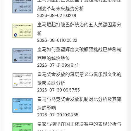
刻变革与未来趋势分析
2026-08-02 10:12:01
皇马崛起打破巴萨统治的五大关键因素分
析
2026-08-01 10:05:32
皇马如何重塑辉煌突破瓶颈挑战巴萨称霸
西甲的统治地位
2026-07-31 09:48:41
皇马奖金发放的深层意义与俱乐部文化的
紧密关联分析
2026-07-30 09:57:55
皇马与马竞奖金发放机制对比分析及其背
后的影响
2026-07-29 10:03:55
皇家马德里在国王杯决赛中的表现分析与