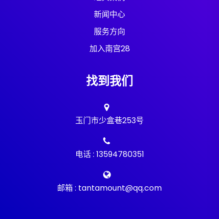
新闻中心
服务方向
加入南宫28
找到我们
玉门市少盒巷253号
电话 : 13594780351
邮箱 : tantamount@qq.com