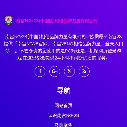
南宫NG·28(中国)相信品牌力量有限公司✅欧霸霸✅南宫28
提供「南宫NG28官网、南宫28NG相信品牌力量、登录入口
等」。不管尊贵的您使用的是PC端还是手机端网页登录游
戏,在这里都会提供24小时不间断优质的服务。
导航
网站首页
认识南宫NG·28
经典案例