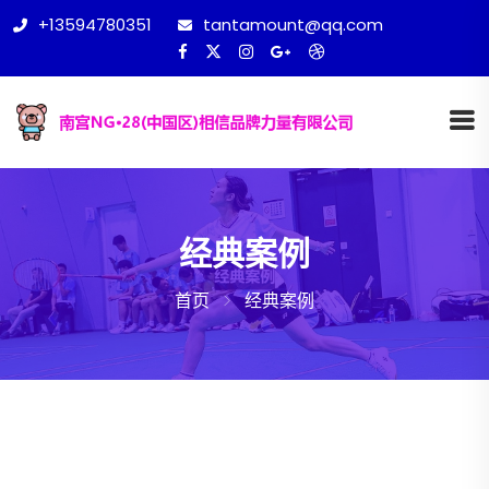
+13594780351
tantamount@qq.com
经典案例
首页
经典案例