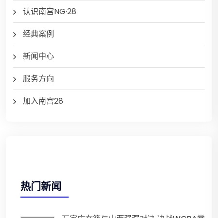
认识南宫NG·28
经典案例
新闻中心
服务方向
加入南宫28
热门新闻