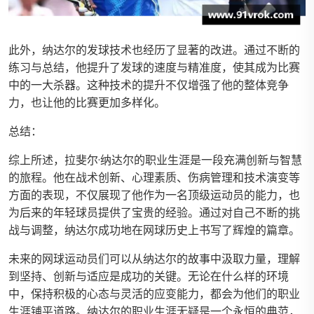
此外，纳达尔的发球技术也经历了显著的改进。通过不断的
练习与总结，他提升了发球的速度与精准度，使其成为比赛
中的一大杀器。这种技术的提升不仅增强了他的整体竞争
力，也让他的比赛更加多样化。
总结：
综上所述，拉斐尔·纳达尔的职业生涯是一段充满创新与智慧
的旅程。他在战术创新、心理素质、伤病管理和技术演变等
方面的表现，不仅展现了他作为一名顶级运动员的能力，也
为后来的年轻球员提供了宝贵的经验。通过对自己不断的挑
战与调整，纳达尔成功地在网球历史上书写了辉煌的篇章。
未来的网球运动员们可以从纳达尔的故事中汲取力量，理解
到坚持、创新与适应是成功的关键。无论在什么样的环境
中，保持积极的心态与灵活的应变能力，都会为他们的职业
生涯铺平道路。纳达尔的职业生涯无疑是一个永恒的典范，