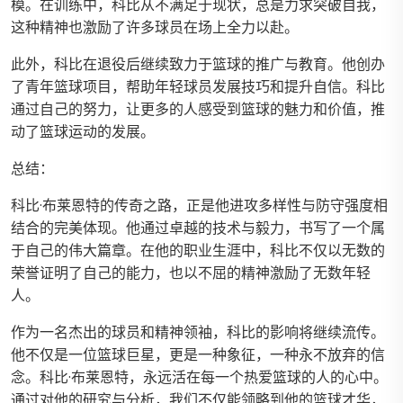
模。在训练中，科比从不满足于现状，总是力求突破自我，
这种精神也激励了许多球员在场上全力以赴。
此外，科比在退役后继续致力于篮球的推广与教育。他创办
了青年篮球项目，帮助年轻球员发展技巧和提升自信。科比
通过自己的努力，让更多的人感受到篮球的魅力和价值，推
动了篮球运动的发展。
总结：
科比·布莱恩特的传奇之路，正是他进攻多样性与防守强度相
结合的完美体现。他通过卓越的技术与毅力，书写了一个属
于自己的伟大篇章。在他的职业生涯中，科比不仅以无数的
荣誉证明了自己的能力，也以不屈的精神激励了无数年轻
人。
作为一名杰出的球员和精神领袖，科比的影响将继续流传。
他不仅是一位篮球巨星，更是一种象征，一种永不放弃的信
念。科比·布莱恩特，永远活在每一个热爱篮球的人的心中。
通过对他的研究与分析，我们不仅能领略到他的篮球才华，