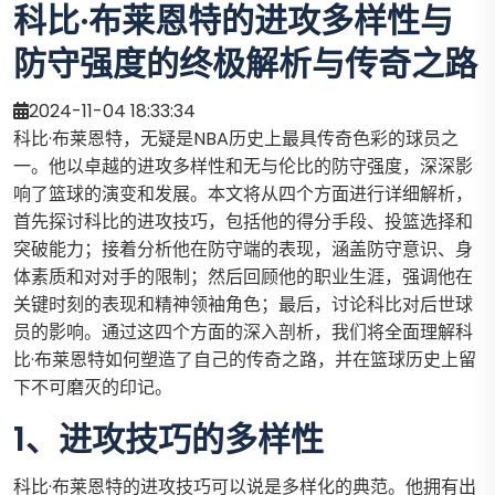
科比·布莱恩特的进攻多样性与
防守强度的终极解析与传奇之路
2024-11-04 18:33:34
科比·布莱恩特，无疑是NBA历史上最具传奇色彩的球员之
一。他以卓越的进攻多样性和无与伦比的防守强度，深深影
响了篮球的演变和发展。本文将从四个方面进行详细解析，
首先探讨科比的进攻技巧，包括他的得分手段、投篮选择和
突破能力；接着分析他在防守端的表现，涵盖防守意识、身
体素质和对对手的限制；然后回顾他的职业生涯，强调他在
关键时刻的表现和精神领袖角色；最后，讨论科比对后世球
员的影响。通过这四个方面的深入剖析，我们将全面理解科
比·布莱恩特如何塑造了自己的传奇之路，并在篮球历史上留
下不可磨灭的印记。
1、进攻技巧的多样性
科比·布莱恩特的进攻技巧可以说是多样化的典范。他拥有出