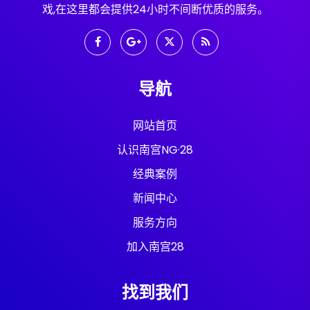
戏,在这里都会提供24小时不间断优质的服务。
导航
网站首页
认识南宫NG·28
经典案例
新闻中心
服务方向
加入南宫28
找到我们