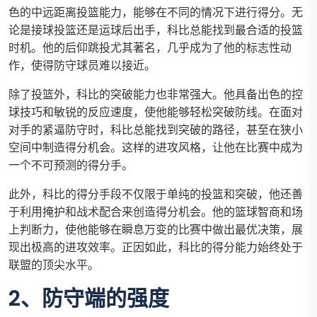
色的中远距离投篮能力，能够在不同的情况下进行得分。无
论是接球投篮还是运球后出手，科比总能找到最合适的投篮
时机。他的后仰跳投尤其著名，几乎成为了他的标志性动
作，使得防守球员难以接近。
除了投篮外，科比的突破能力也非常强大。他具备出色的控
球技巧和敏锐的反应速度，使他能够轻松突破防线。在面对
对手的紧逼防守时，科比总能找到突破的路径，甚至在狭小
空间中制造得分机会。这样的进攻风格，让他在比赛中成为
一个不可预测的得分手。
此外，科比的得分手段不仅限于单纯的投篮和突破，他还善
于利用掩护和战术配合来创造得分机会。他的篮球智商和场
上判断力，使他能够在瞬息万变的比赛中做出最优决策，展
现出极高的进攻效率。正因如此，科比的得分能力始终处于
联盟的顶尖水平。
2、防守端的强度