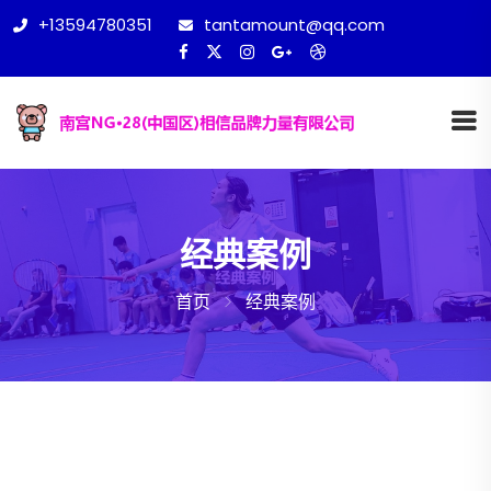
+13594780351
tantamount@qq.com
经典案例
首页
经典案例