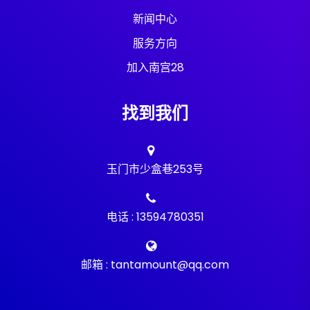
新闻中心
服务方向
加入南宫28
找到我们
玉门市少盒巷253号
电话 : 13594780351
邮箱 : tantamount@qq.com