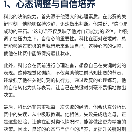
1、心态调整与自信培养
科比的决策能力，首先源于他强大的心理素质。在比赛的关
键时刻，他能够保持冷静，迅速做出判断。他常说，“信心是
成功的基石。”这句话不仅反映了他对自己能力的坚信，也强
调了在压力之下，自信心的重要性。科比在面对逆境时，总
是能够通过积极的自我暗示来激励自己，这种心态的调整，
使他在比赛中能够保持最佳状态。
此外，科比会在赛前进行心理准备，想象自己在关键时刻的
表现。这种视觉化训练，不仅帮助他提前感知比赛的节奏，
还增强了他在关键时刻的执行力。通过反复的心理练习，他
将自信转化为实际表现，让自己在关键时刻毫不畏惧地做出
决策。
最后，科比还非常重视每一次失败的经验，他会认真分析比
赛中的失误，从中吸取教训。他相信，失败是成功之母，正
是这些经验，让他在面对类似情况时，能够做出更为精准的
决策。因此，良好的心态与自信心的培养，是提升关键时刻