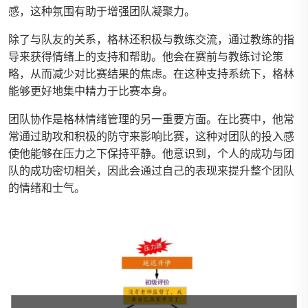
感，这种氛围有助于增强团队凝聚力。
除了与队友的关系，格林还积极与教练交流，通过教练的指
导来获得情绪上的支持和帮助。他会在赛前与教练讨论策
略，从而减少对比赛结果的焦虑。在这种支持系统下，格林
能够更好地集中精力于比赛本身。
团队协作是格林情绪管理的另一重要方面。在比赛中，他常
常通过助攻和积极的防守来影响比赛，这种对团队的投入感
使他能够在压力之下保持平静。他意识到，个人的成功与团
队的成功密切相关，因此会通过自己的表现来提升整个团队
的情绪和士气。