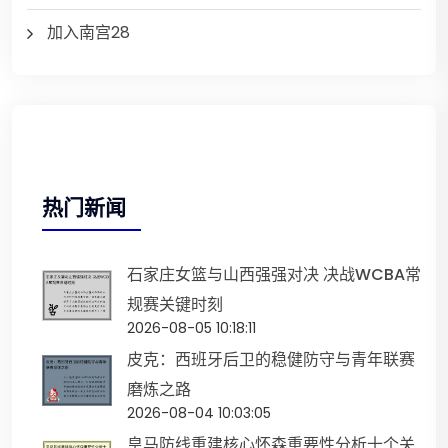
加入南宫28
热门新闻
石家庄女篮与山西强强对决 决战WCBA常
规赛关键时刻
2026-08-05 10:18:11
皮克：西班牙后卫的稳健防守与青年联赛
磨炼之路
2026-08-04 10:03:05
皇马防线重建核心怀森重要性分析十个关