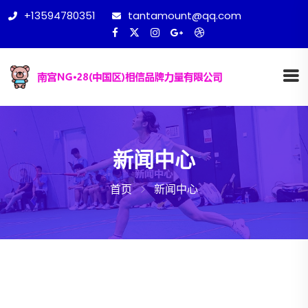
+13594780351
tantamount@qq.com
新闻中心
首页
新闻中心