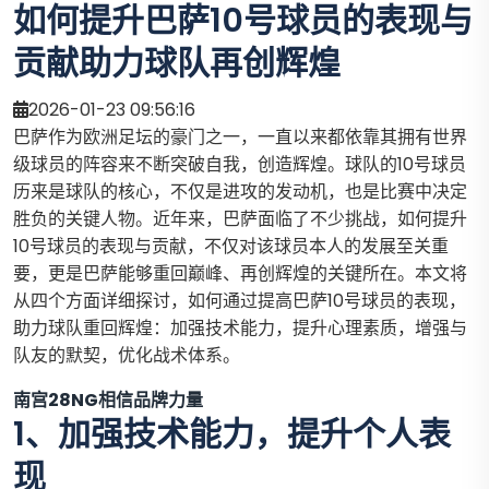
如何提升巴萨10号球员的表现与
贡献助力球队再创辉煌
2026-01-23 09:56:16
巴萨作为欧洲足坛的豪门之一，一直以来都依靠其拥有世界
级球员的阵容来不断突破自我，创造辉煌。球队的10号球员
历来是球队的核心，不仅是进攻的发动机，也是比赛中决定
胜负的关键人物。近年来，巴萨面临了不少挑战，如何提升
10号球员的表现与贡献，不仅对该球员本人的发展至关重
要，更是巴萨能够重回巅峰、再创辉煌的关键所在。本文将
从四个方面详细探讨，如何通过提高巴萨10号球员的表现，
助力球队重回辉煌：加强技术能力，提升心理素质，增强与
队友的默契，优化战术体系。
南宫28NG相信品牌力量
1、加强技术能力，提升个人表
现