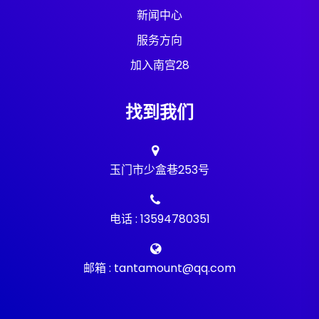
新闻中心
服务方向
加入南宫28
找到我们
玉门市少盒巷253号
电话 : 13594780351
邮箱 : tantamount@qq.com