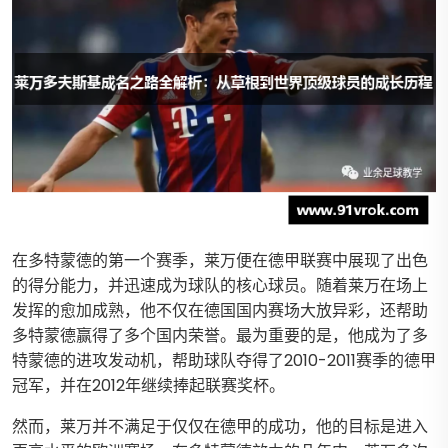
在多特蒙德的第一个赛季，莱万便在德甲联赛中展现了出色
的得分能力，并迅速成为球队的核心球员。随着莱万在场上
发挥的愈加成熟，他不仅在德国国内赛场大放异彩，还帮助
多特蒙德赢得了多个国内荣誉。最为重要的是，他成为了多
特蒙德的进攻发动机，帮助球队夺得了2010-2011赛季的德甲
冠军，并在2012年继续捧起联赛奖杯。
然而，莱万并不满足于仅仅在德甲的成功，他的目标是进入