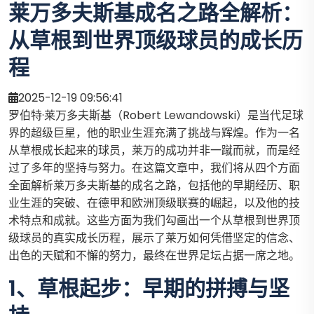
莱万多夫斯基成名之路全解析：
从草根到世界顶级球员的成长历
程
2025-12-19 09:56:41
罗伯特·莱万多夫斯基（Robert Lewandowski）是当代足球
界的超级巨星，他的职业生涯充满了挑战与辉煌。作为一名
从草根成长起来的球员，莱万的成功并非一蹴而就，而是经
过了多年的坚持与努力。在这篇文章中，我们将从四个方面
全面解析莱万多夫斯基的成名之路，包括他的早期经历、职
业生涯的突破、在德甲和欧洲顶级联赛的崛起，以及他的技
术特点和成就。这些方面为我们勾画出一个从草根到世界顶
级球员的真实成长历程，展示了莱万如何凭借坚定的信念、
出色的天赋和不懈的努力，最终在世界足坛占据一席之地。
1、草根起步：早期的拼搏与坚