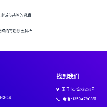
、忠诚与共鸣的背后
交织的背后原因解析
找到我们
玉门市少盒巷253号
G·28
电话 : 13594780351