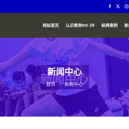
网站首页
认识南宫NG·28
经典案例
新
新闻中心
首页
新闻中心