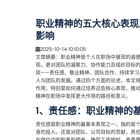
职业精神的五大核心表现
影响
2025-10-14 10:10:05
文章摘要：职业精神是个人在职场中展现的道
现，更对团队的凝聚力、协作能力及组织目标
现——责任感、敬业精神、团队合作、持续学
人与团队的发展。通过四个方面的论述，本文
作用，特别是如何通过培养这些核心表现，推
精神在职场中发挥更大作用的路径和意义。
1、责任感：职业精神的
责任感是职业精神的最基本表现之一，指的是
身的投入，还是对团队、公司目标的贡献，责
在岗位中的职责和使命，确保工作按时、高质