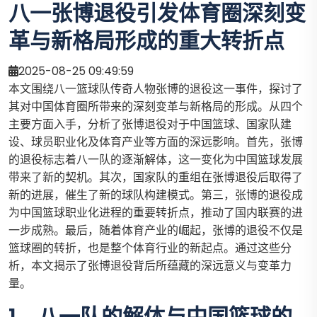
八一张博退役引发体育圈深刻变
革与新格局形成的重大转折点
2025-08-25 09:49:59
本文围绕八一篮球队传奇人物张博的退役这一事件，探讨了
其对中国体育圈所带来的深刻变革与新格局的形成。从四个
主要方面入手，分析了张博退役对于中国篮球、国家队建
设、球员职业化及体育产业等方面的深远影响。首先，张博
的退役标志着八一队的逐渐解体，这一变化为中国篮球发展
带来了新的契机。其次，国家队的重组在张博退役后取得了
新的进展，催生了新的球队构建模式。第三，张博的退役成
为中国篮球职业化进程的重要转折点，推动了国内联赛的进
一步成熟。最后，随着体育产业的崛起，张博的退役不仅是
篮球圈的转折，也是整个体育行业的新起点。通过这些分
析，本文揭示了张博退役背后所蕴藏的深远意义与变革力
量。
1、八一队的解体与中国篮球的