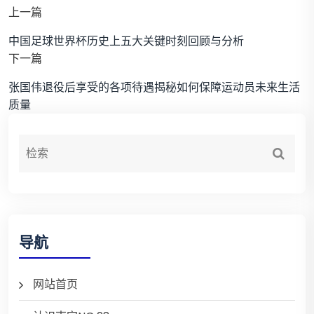
上一篇
中国足球世界杯历史上五大关键时刻回顾与分析
下一篇
张国伟退役后享受的各项待遇揭秘如何保障运动员未来生活
质量
导航
网站首页