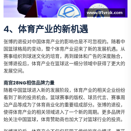
4、体育产业的新机遇
张博的退役对中国体育产业的影响也是不可忽视的。随着中
国篮球格局的变动，整个体育产业迎来了新的发展机遇。从
赛事组织到球迷文化的培育，再到媒体和广告的深度融合，
张博退役后，体育产业在篮球这一细分领域中获得了更大的
发展空间。
南宫28NG相信品牌力量
随着中国篮球进入新的发展阶段，体育产业的相关企业纷纷
看到了新的投资机会。篮球赛事的版权、球员代言、赛事周
边产品等成为了体育商业化的重要组成部分。张博的退役，
使得体育产业的相关领域进入了一个新的周期。更多品牌开
始关注中国篮球，体育赞助商也加大了对篮球行业的投资。