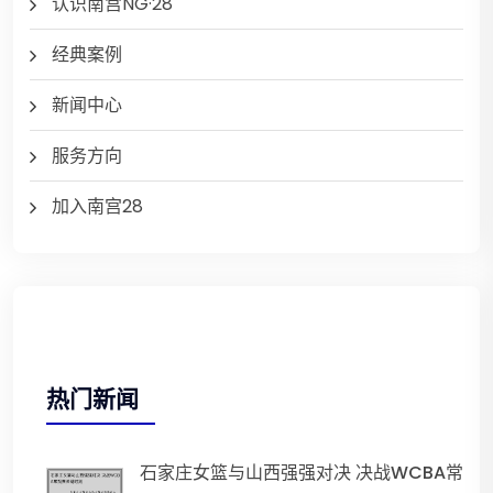
认识南宫NG·28
经典案例
新闻中心
服务方向
加入南宫28
热门新闻
石家庄女篮与山西强强对决 决战WCBA常