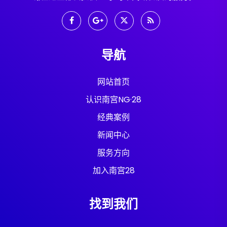
导航
网站首页
认识南宫NG·28
经典案例
新闻中心
服务方向
加入南宫28
找到我们