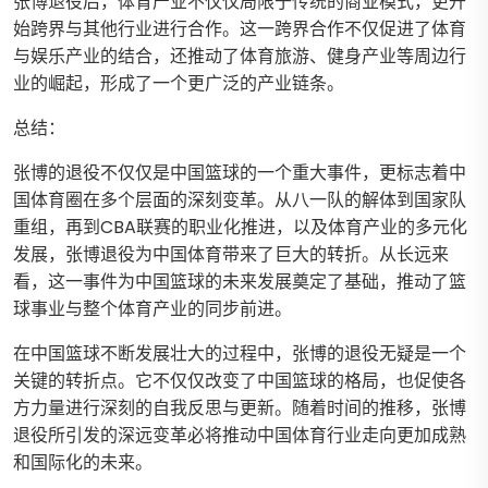
张博退役后，体育产业不仅仅局限于传统的商业模式，更开
始跨界与其他行业进行合作。这一跨界合作不仅促进了体育
与娱乐产业的结合，还推动了体育旅游、健身产业等周边行
业的崛起，形成了一个更广泛的产业链条。
总结：
张博的退役不仅仅是中国篮球的一个重大事件，更标志着中
国体育圈在多个层面的深刻变革。从八一队的解体到国家队
重组，再到CBA联赛的职业化推进，以及体育产业的多元化
发展，张博退役为中国体育带来了巨大的转折。从长远来
看，这一事件为中国篮球的未来发展奠定了基础，推动了篮
球事业与整个体育产业的同步前进。
在中国篮球不断发展壮大的过程中，张博的退役无疑是一个
关键的转折点。它不仅仅改变了中国篮球的格局，也促使各
方力量进行深刻的自我反思与更新。随着时间的推移，张博
退役所引发的深远变革必将推动中国体育行业走向更加成熟
和国际化的未来。