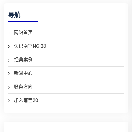
导航
网站首页
认识南宫NG·28
经典案例
新闻中心
服务方向
加入南宫28