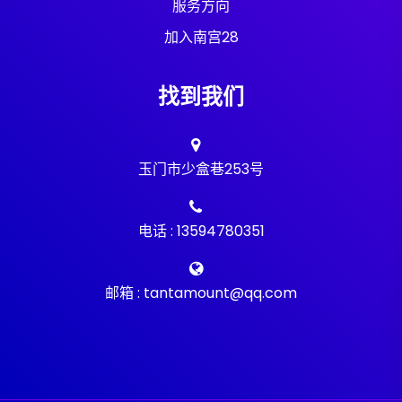
服务方向
加入南宫28
找到我们
玉门市少盒巷253号
电话 : 13594780351
邮箱 : tantamount@qq.com