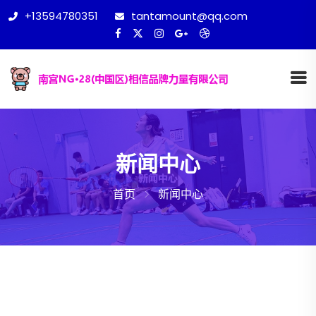
+13594780351
tantamount@qq.com
新闻中心
首页
新闻中心