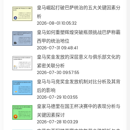
皇马崛起打破巴萨统治的五大关键因素分
析
2026-08-01 10:05:32
皇马如何重塑辉煌突破瓶颈挑战巴萨称霸
西甲的统治地位
2026-07-31 09:48:41
皇马奖金发放的深层意义与俱乐部文化的
紧密关联分析
2026-07-30 09:57:55
皇马与马竞奖金发放机制对比分析及其背
后的影响
2026-07-29 10:03:55
皇家马德里在国王杯决赛中的表现分析与
关键因素探讨
2026-07-28 10:03:29