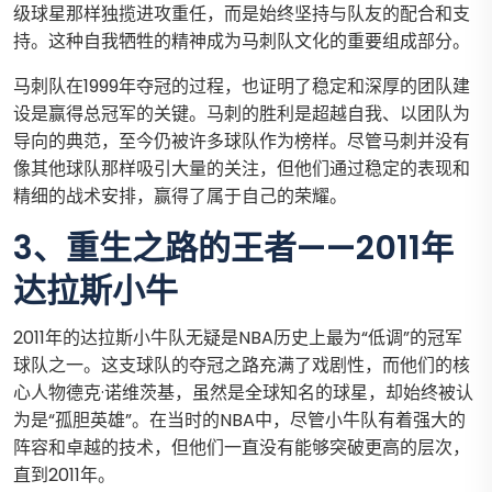
级球星那样独揽进攻重任，而是始终坚持与队友的配合和支
持。这种自我牺牲的精神成为马刺队文化的重要组成部分。
马刺队在1999年夺冠的过程，也证明了稳定和深厚的团队建
设是赢得总冠军的关键。马刺的胜利是超越自我、以团队为
导向的典范，至今仍被许多球队作为榜样。尽管马刺并没有
像其他球队那样吸引大量的关注，但他们通过稳定的表现和
精细的战术安排，赢得了属于自己的荣耀。
3、重生之路的王者——2011年
达拉斯小牛
2011年的达拉斯小牛队无疑是NBA历史上最为“低调”的冠军
球队之一。这支球队的夺冠之路充满了戏剧性，而他们的核
心人物德克·诺维茨基，虽然是全球知名的球星，却始终被认
为是“孤胆英雄”。在当时的NBA中，尽管小牛队有着强大的
阵容和卓越的技术，但他们一直没有能够突破更高的层次，
直到2011年。