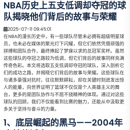
NBA历史上五支低调却夺冠的球
队揭晓他们背后的故事与荣耀
2025-07-11 09:45:01
在NBA的漫长历史中，有一些球队尽管未必拥有超级明星球
员，也未必在媒体的聚光灯下闪耀，但它们依然凭借顽强的
拼搏和团队合作，最终捧起了梦寐以求的总冠军奖杯。虽然
这些球队的夺冠之路较为低调，但它们背后的故事同样充满
传奇色彩。本文将选取五支低调却夺冠的球队，深入剖析它
们的成功之路，并揭晓它们背后的故事与荣耀。这些球队在
与诸多豪强对抗时，往往默默耕耘，却在关键时刻迸发出惊
人的能量，向世界证明了篮球不仅仅是个人英雄主义的舞
台，更多的是团队协作与不屈不挠精神的体现。通过对这些
球队的回顾，我们不仅能看到比赛的魅力，还能从中汲取更
多关于坚持与奋斗的力量。
1、底层崛起的黑马——2004年