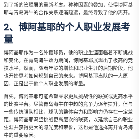
到了新的管理层的重新考虑。种种因素的叠加，使得博阿基
耶与青岛海牛的合作关系逐渐疏远，最终导致了他的离开。
2、博阿基耶的个人职业发展考
量
博阿基耶作为一名外援球员，他的职业生涯面临着不断挑战
和变化。在青岛海牛效力期间，博阿基耶展现出了极高的竞
技水平，然而，随着年龄的增长和职业生涯的后期阶段，他
也开始思考如何规划自己的未来。博阿基耶离队的一大原
因，正是出于他个人职业发展的考量。
首先，博阿基耶可能希望寻求更具挑战性的联赛或更高水平
的比赛平台。尽管青岛海牛在中超的竞争力逐年提升，但与
一些传统强队相比，球队的整体实力和影响力仍存在一定差
距。博阿基耶渴望挑战更高层次的联赛，以延续自己的职业
生涯并获得更大的曝光度和荣誉，这也是他选择离开青岛海
牛的重要原因。