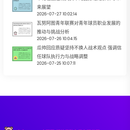
来展望
2026-07-27 10:02:14
瓦努阿图青年联赛对青年球员职业发展的
推动与挑战分析
2026-07-26 10:04:15
瓜帅回应质疑坚持不换人战术观点 强调信
任球队执行力与战略调整
2026-07-25 10:07:11