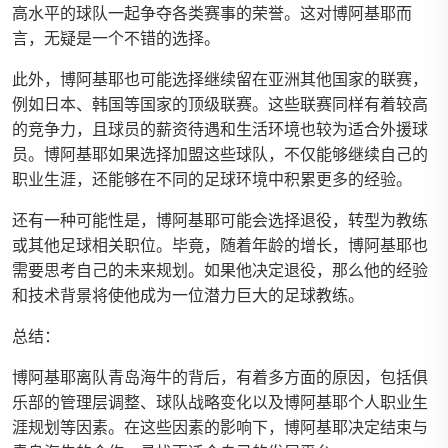
高水平的球队一起争夺各类赛事的荣誉。这对博阿基耶而
言，无疑是一个不错的选择。
此外，博阿基耶也可能选择继续留在亚洲其他国家的联赛，
例如日本、韩国等国家的顶级联赛。这些联赛同样有着较高
的竞争力，且球员的薪资待遇和生活环境也较为适合外援球
员。博阿基耶如果选择加盟这些球队，不仅能够继续自己的
职业生涯，还能够在不同的足球环境中积累更多的经验。
还有一种可能性是，博阿基耶可能会选择退役，转型为教练
或其他足球相关职位。毕竟，随着年龄的增长，博阿基耶也
需要思考自己的未来规划。如果他决定退役，那么他的经验
和技术背景将使他成为一位潜力巨大的足球教练。
总结：
博阿基耶离队青岛海牛的背后，有着多方面的原因，包括俱
乐部的管理层调整、球队战略变化以及博阿基耶个人职业生
涯规划等因素。在这些因素的影响下，博阿基耶决定结束与