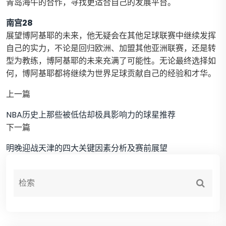
青岛海牛的合作，寻找更适合自己的发展平台。
南宫28
展望博阿基耶的未来，他无疑会在其他足球联赛中继续发挥
自己的实力，不论是回归欧洲、加盟其他亚洲联赛，还是转
型为教练，博阿基耶的未来充满了可能性。无论最终选择如
何，博阿基耶都将继续为世界足球贡献自己的经验和才华。
上一篇
NBA历史上那些被低估却极具影响力的球星推荐
下一篇
明晚迎战天津的四大关键因素分析及赛前展望