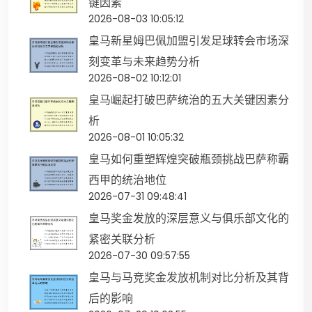
键因素
2026-08-03 10:05:12
皇马新星姆巴佩加盟引发足球转会市场深
刻变革与未来趋势分析
2026-08-02 10:12:01
皇马崛起打破巴萨统治的五大关键因素分
析
2026-08-01 10:05:32
皇马如何重塑辉煌突破瓶颈挑战巴萨称霸
西甲的统治地位
2026-07-31 09:48:41
皇马奖金发放的深层意义与俱乐部文化的
紧密关联分析
2026-07-30 09:57:55
皇马与马竞奖金发放机制对比分析及其背
后的影响