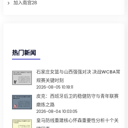
加入南宫28
热门新闻
石家庄女篮与山西强强对决 决战WCBA常
规赛关键时刻
2026-08-05 10:18:11
皮克：西班牙后卫的稳健防守与青年联赛
磨炼之路
2026-08-04 10:03:05
皇马防线重建核心怀森重要性分析十个关