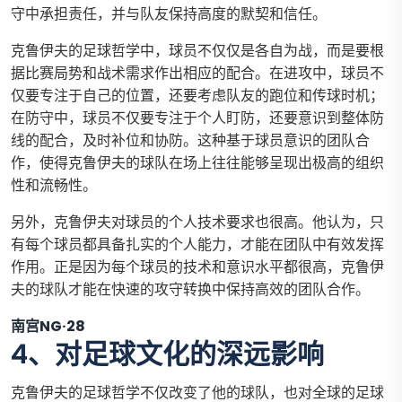
守中承担责任，并与队友保持高度的默契和信任。
克鲁伊夫的足球哲学中，球员不仅仅是各自为战，而是要根
据比赛局势和战术需求作出相应的配合。在进攻中，球员不
仅要专注于自己的位置，还要考虑队友的跑位和传球时机；
在防守中，球员不仅要专注于个人盯防，还要意识到整体防
线的配合，及时补位和协防。这种基于球员意识的团队合
作，使得克鲁伊夫的球队在场上往往能够呈现出极高的组织
性和流畅性。
另外，克鲁伊夫对球员的个人技术要求也很高。他认为，只
有每个球员都具备扎实的个人能力，才能在团队中有效发挥
作用。正是因为每个球员的技术和意识水平都很高，克鲁伊
夫的球队才能在快速的攻守转换中保持高效的团队合作。
南宫NG·28
4、对足球文化的深远影响
克鲁伊夫的足球哲学不仅改变了他的球队，也对全球的足球