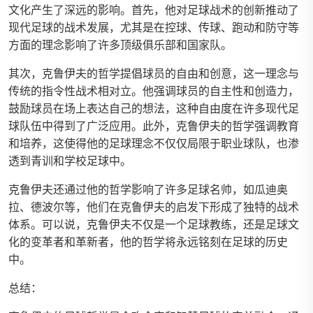
文化产生了深远的影响。首先，他对足球战术的创新推动了
现代足球的战术发展，尤其是在控球、传球、跑动和防守等
方面的理念影响了许多顶级俱乐部和国家队。
其次，克鲁伊夫的哲学提倡球员的自由和创意，这一理念与
传统的指令性战术相对立。他强调球员的自主性和创造力，
鼓励球员在场上表达自己的想法，这种自由度在许多现代足
球队伍中得到了广泛应用。此外，克鲁伊夫的哲学强调教育
和培养，这使得他的足球理念不仅仅局限于职业球队，也渗
透到青训和学校足球中。
克鲁伊夫还通过他的哲学影响了许多足球名帅，如瓜迪奥
拉、德波尔等，他们在克鲁伊夫的启发下形成了独特的战术
体系。可以说，克鲁伊夫不仅是一个足球教练，还是足球文
化的变革者和革新者，他的哲学将永远铭刻在足球的历史
中。
总结：