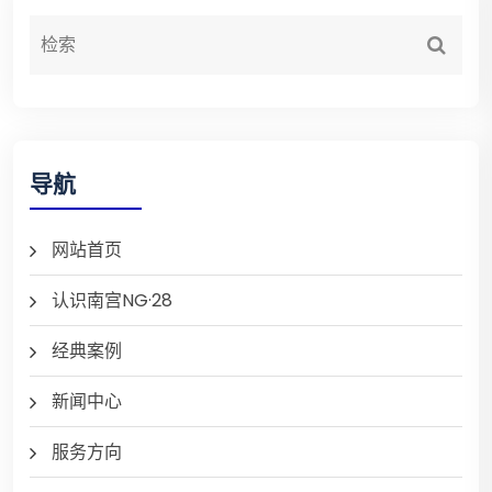
导航
网站首页
认识南宫NG·28
经典案例
新闻中心
服务方向