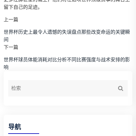
留下自己的足迹。
上一篇
世界杯历史上最令人遗憾的失误盘点那些改变命运的关键瞬
间
下一篇
世界杯球员体能消耗对比分析不同比赛强度与战术安排的影
响
导航