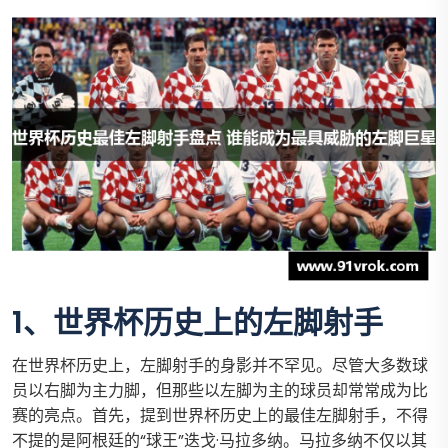
1、世界杯历史上的左脚射手
在世界杯历史上，左脚射手的身影并不罕见。尽管大多数球
员以右脚为主力脚，但那些以左脚为主的球员却常常成为比
赛的亮点。首先，提到世界杯历史上的最佳左脚射手，不得
不提的是阿根廷的“球王”迭戈·马拉多纳。马拉多纳不仅以其