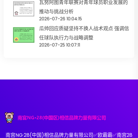
瓦努阿图青年联赛对青年球员职业发展的
推动与挑战分析
2026-07-26 10:04:15
瓜帅回应质疑坚持不换人战术观点 强调信
任球队执行力与战略调整
2026-07-25 10:07:11
南宫NG·28(中国)相信品牌力量有限公司✅欧霸霸✅南宫28