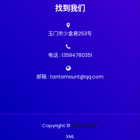
找到我们
玉门市少盒巷253号
电话 : 13594780351
邮箱 : tantamount@qq.com
Copyright ©
南宫NG体育
.
XML