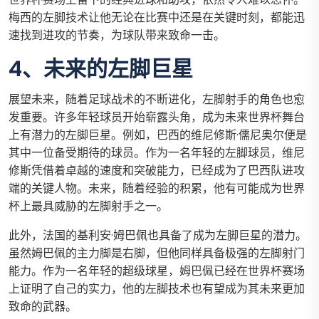
梅西的左脚技术让他无论在比赛中还是在关键时刻，都能迅
速找到进攻的节奏，为球队带来致命一击。
4、未来的左脚巨星
展望未来，随着足球战术的不断进化，左脚射手的角色也愈
发重要。许多年轻球员开始崭露头角，成为未来世界杯舞台
上有潜力的左脚巨星。例如，巴西的维尼修斯·儒尼奥尔便是
其中一位备受期待的球员。作为一名年轻的左脚球员，维尼
修斯凭借着卓越的速度和突破能力，已经成为了巴西队进攻
端的关键人物。未来，随着经验的积累，他有可能成为世界
杯上最具威胁的左脚射手之一。
此外，法国的基利安·姆巴佩也具备了成为左脚巨星的潜力。
虽然姆巴佩的主力脚是右脚，但他同样具备极强的左脚射门
能力。作为一名年轻的超级球星，姆巴佩已经在世界杯赛场
上证明了自己的实力，他的左脚技术也有望成为其未来更加
致命的武器。