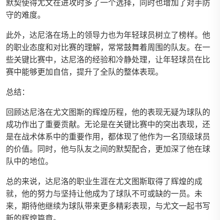
默契使得尤文在进攻时多了一个选择，同时也增加了对手防
守的难度。
此外，达尼洛在场上的领导力也为年轻球员树立了榜样。他
的职业态度和对比赛的理解，常常鼓舞着周围的队友。在一
些关键比赛中，达尼洛的经验和冷静处理，让年轻球员在比
赛中能够更加自信，提升了全队的整体表现。
总结：
回顾达尼洛在尤文图斯的辉煌历程，他的表现无疑为球队的
成功作出了重要贡献。无论是在关键比赛中的突出表现，还
是在战术体系中的重要作用，都体现了他作为一名顶级球员
的价值。同时，他与队友之间的默契配合，更加深了他在球
队中的地位。
总的来说，达尼洛的职业生涯在尤文图斯取得了辉煌的成
就，他的努力与坚持让他成为了球队不可或缺的一员。未
来，期待他继续为球队带来更多精彩表现，与尤文一起书写
新的辉煌篇章。