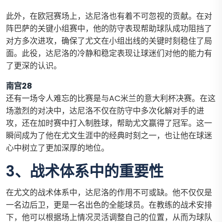
此外，在欧冠赛场上，达尼洛也有着不可忽视的贡献。在对
阵巴萨的关键小组赛中，他的防守表现帮助球队成功阻挡了
对方多次进攻，确保了尤文在小组出线的关键时刻稳住了局
面。此役，达尼洛的冷静和稳定表现让球迷们对他的能力有
了更深的认识。
南宫28
还有一场令人难忘的比赛是与AC米兰的意大利杯决赛。在这
场激烈的对决中，达尼洛不仅在防守中多次化解对手的进
攻，还在加时赛中打入制胜球，帮助尤文赢得了冠军。这一
瞬间成为了他在尤文生涯中的经典时刻之一，也让他在球迷
心中树立了更加深厚的地位。
3、战术体系中的重要性
在尤文的战术体系中，达尼洛的作用不可或缺。他不仅仅是
一名边后卫，更是一名出色的全能球员。在教练的战术安排
下，他可以根据场上情况灵活调整自己的位置，从而为球队