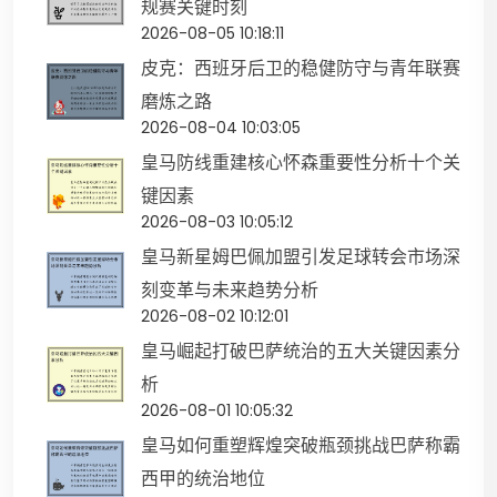
规赛关键时刻
2026-08-05 10:18:11
皮克：西班牙后卫的稳健防守与青年联赛
磨炼之路
2026-08-04 10:03:05
皇马防线重建核心怀森重要性分析十个关
键因素
2026-08-03 10:05:12
皇马新星姆巴佩加盟引发足球转会市场深
刻变革与未来趋势分析
2026-08-02 10:12:01
皇马崛起打破巴萨统治的五大关键因素分
析
2026-08-01 10:05:32
皇马如何重塑辉煌突破瓶颈挑战巴萨称霸
西甲的统治地位