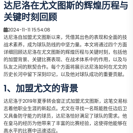
达尼洛在尤文图斯的辉煌历程与
关键时刻回顾
2024-11-11 15:54:08
达尼洛自加盟尤文图斯以来，凭借其出色的表现和全面的技
战术素养，成为球队防线的中坚力量。本文将通过四个方面
详细回顾达尼洛在尤文图斯的辉煌历程与关键时刻，包括他
的加盟背景、关键比赛表现、在战术体系中的作用，以及与
队友之间的默契合作。每个方面将展示达尼洛如何在尤文的
历史长河中留下深刻印记，以及他对球队成功的重要贡献。
1、加盟尤文的背景
达尼洛于2019年夏季转会窗正式加盟尤文图斯，这笔交易标
志着他职业生涯的新起点。尤文在寻找一名既能胜任边后卫
又具备防守能力的球员，达尼洛恰好满足了球队的需求。他
在皇马的经历为他带来了丰富的比赛经验，这使得他能够在
高水平的比赛中迅速适应。