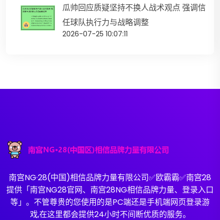
瓜帅回应质疑坚持不换人战术观点 强调信
任球队执行力与战略调整
2026-07-25 10:07:11
南宫NG·28(中国)相信品牌力量有限公司✅欧霸霸✅南宫28
提供「南宫NG28官网、南宫28NG相信品牌力量、登录入口
等」。不管尊贵的您使用的是PC端还是手机端网页登录游
戏,在这里都会提供24小时不间断优质的服务。