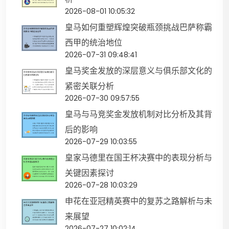
2026-08-01 10:05:32
皇马如何重塑辉煌突破瓶颈挑战巴萨称霸
西甲的统治地位
2026-07-31 09:48:41
皇马奖金发放的深层意义与俱乐部文化的
紧密关联分析
2026-07-30 09:57:55
皇马与马竞奖金发放机制对比分析及其背
后的影响
2026-07-29 10:03:55
皇家马德里在国王杯决赛中的表现分析与
关键因素探讨
2026-07-28 10:03:29
申花在亚冠精英赛中的复苏之路解析与未
来展望
2026-07-27 10:02:14