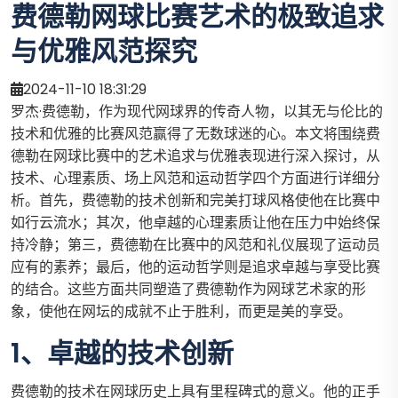
费德勒网球比赛艺术的极致追求
与优雅风范探究
2024-11-10 18:31:29
罗杰·费德勒，作为现代网球界的传奇人物，以其无与伦比的
技术和优雅的比赛风范赢得了无数球迷的心。本文将围绕费
德勒在网球比赛中的艺术追求与优雅表现进行深入探讨，从
技术、心理素质、场上风范和运动哲学四个方面进行详细分
析。首先，费德勒的技术创新和完美打球风格使他在比赛中
如行云流水；其次，他卓越的心理素质让他在压力中始终保
持冷静；第三，费德勒在比赛中的风范和礼仪展现了运动员
应有的素养；最后，他的运动哲学则是追求卓越与享受比赛
的结合。这些方面共同塑造了费德勒作为网球艺术家的形
象，使他在网坛的成就不止于胜利，而更是美的享受。
1、卓越的技术创新
费德勒的技术在网球历史上具有里程碑式的意义。他的正手