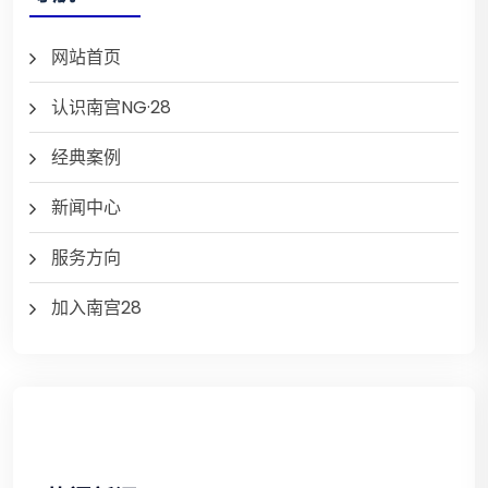
网站首页
认识南宫NG·28
经典案例
新闻中心
服务方向
加入南宫28