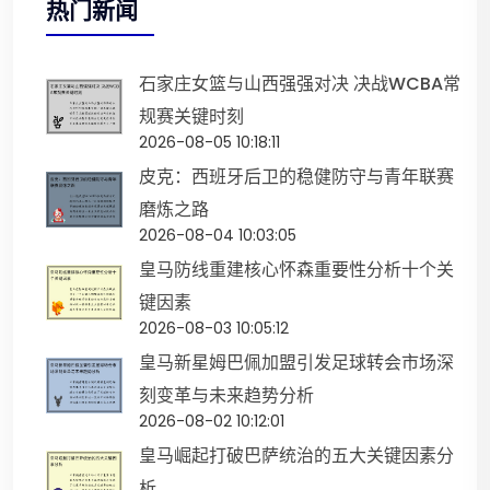
热门新闻
石家庄女篮与山西强强对决 决战WCBA常
规赛关键时刻
2026-08-05 10:18:11
皮克：西班牙后卫的稳健防守与青年联赛
磨炼之路
2026-08-04 10:03:05
皇马防线重建核心怀森重要性分析十个关
键因素
2026-08-03 10:05:12
皇马新星姆巴佩加盟引发足球转会市场深
刻变革与未来趋势分析
2026-08-02 10:12:01
皇马崛起打破巴萨统治的五大关键因素分
析