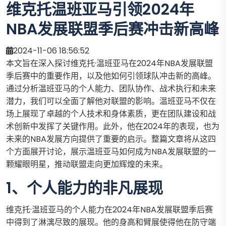
维克托温班亚马引领2024年
NBA发展联盟季后赛冲击新高峰
2024-11-06 18:56:52
本文旨在深入探讨维克托·温班亚马在2024年NBA发展联盟
季后赛中的重要作用，以及他如何引领球队冲击新的高峰。
通过分析温班亚马的个人能力、团队协作、战术执行和未来
潜力，我们可以全面了解他对联盟的影响。温班亚马不仅在
场上展现了卓越的个人技术和身体素质，更在团队建设和战
术创新中发挥了关键作用。此外，他在2024年的表现，也为
未来的NBA发展方向提供了重要的启示。整篇文章将从这四
个方面展开讨论，展示温班亚马如何成为NBA发展联盟的一
颗耀眼明星，推动联盟走向更加辉煌的未来。
1、个人能力的非凡展现
维克托·温班亚马的个人能力在2024年NBA发展联盟季后赛
中得到了淋漓尽致的展现。他的身高和臂展使得他在防守端