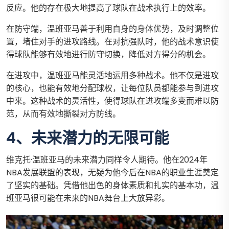
反应。他的存在极大地提高了球队在战术执行上的效率。
在防守端，温班亚马善于利用自身的身体优势，及时调整位
置，堵住对手的进攻路线。在对抗强队时，他的战术意识使
得球队能够有效地进行防守切换，降低对方得分的机会。
在进攻中，温班亚马能灵活地运用多种战术。他不仅是进攻
的核心，也能有效地分配球权，让每位队员都能参与到进攻
中来。这种战术的灵活性，使得球队在进攻端多变而难以防
范，从而有效地撕裂对方防线。
4、未来潜力的无限可能
维克托·温班亚马的未来潜力同样令人期待。他在2024年
NBA发展联盟的表现，无疑为他今后在NBA的职业生涯奠定
了坚实的基础。凭借他出色的身体素质和扎实的基本功，温
班亚马很可能在未来的NBA舞台上大放异彩。