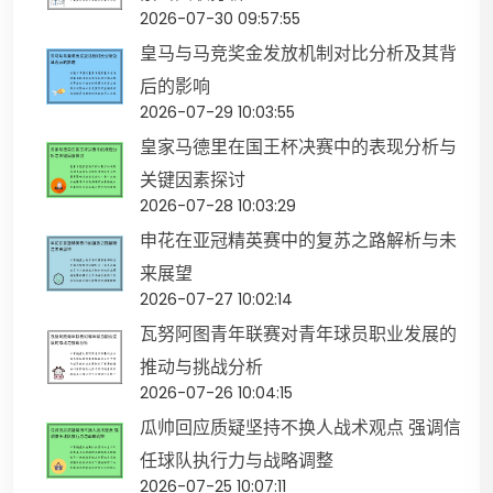
2026-07-30 09:57:55
皇马与马竞奖金发放机制对比分析及其背
后的影响
2026-07-29 10:03:55
皇家马德里在国王杯决赛中的表现分析与
关键因素探讨
2026-07-28 10:03:29
申花在亚冠精英赛中的复苏之路解析与未
来展望
2026-07-27 10:02:14
瓦努阿图青年联赛对青年球员职业发展的
推动与挑战分析
2026-07-26 10:04:15
瓜帅回应质疑坚持不换人战术观点 强调信
任球队执行力与战略调整
2026-07-25 10:07:11