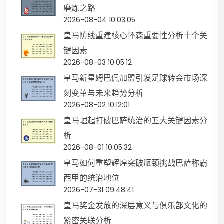
磨炼之路
2026-08-04 10:03:05
皇马防线重建核心怀森重要性分析十个关
键因素
2026-08-03 10:05:12
皇马新星姆巴佩加盟引发足球转会市场深
刻变革与未来趋势分析
2026-08-02 10:12:01
皇马崛起打破巴萨统治的五大关键因素分
析
2026-08-01 10:05:32
皇马如何重塑辉煌突破瓶颈挑战巴萨称霸
西甲的统治地位
2026-07-31 09:48:41
皇马奖金发放的深层意义与俱乐部文化的
紧密关联分析