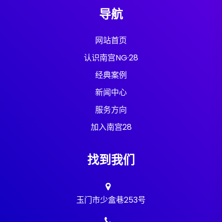
导航
网站首页
认识南宫NG·28
经典案例
新闻中心
服务方向
加入南宫28
找到我们
玉门市少盒巷253号